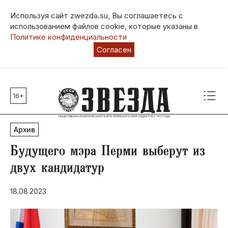
Используя сайт zwezda.su, Вы соглашаетесь с
использованием файлов cookie, которые указаны в
Политике конфиденциальности
Согласен
16+
Главные темы
80 лет Победы
Архив
Молодежная столица РФ
СВО
Будущего мэра Перми выберут из
Выборы в Пермском крае
двух кандидатур
Социальная поддержка
18.08.2023
Инфраструктура
Благоустройство