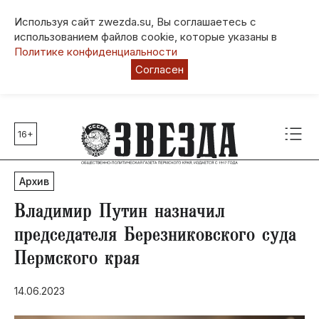
Используя сайт zwezda.su, Вы соглашаетесь с
использованием файлов cookie, которые указаны в
Политике конфиденциальности
Согласен
16+
Главные темы
80 лет Победы
Архив
Молодежная столица РФ
СВО
Владимир Путин назначил
Выборы в Пермском крае
председателя Березниковского суда
Социальная поддержка
Пермского края
Инфраструктура
Благоустройство
14.06.2023