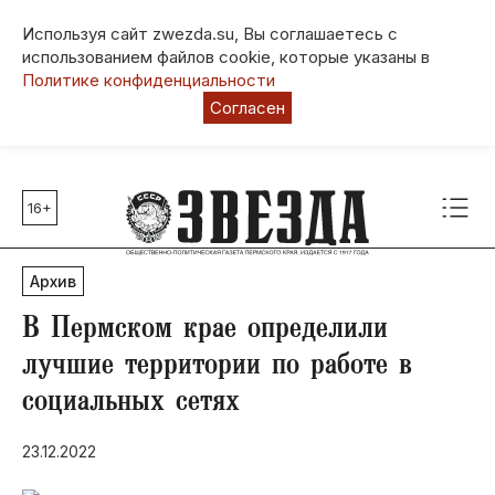
Используя сайт zwezda.su, Вы соглашаетесь с
использованием файлов cookie, которые указаны в
Политике конфиденциальности
Согласен
16+
Главные темы
80 лет Победы
Архив
Молодежная столица РФ
СВО
В Пермском крае определили
Выборы в Пермском крае
лучшие территории по работе в
Социальная поддержка
социальных сетях
Инфраструктура
Благоустройство
23.12.2022