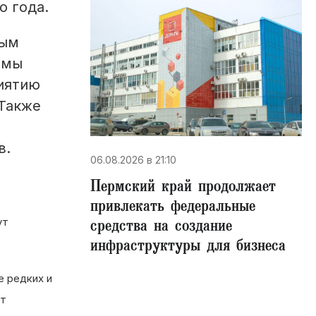
о года.
рым
ммы
иятию
 Также
в.
06.08.2026 в 21:10
Пермский край продолжает
привлекать федеральные
ут
средства на создание
инфраструктуры для бизнеса
е редких и
ит