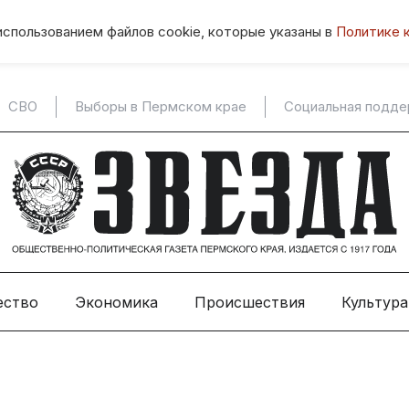
использованием файлов cookie, которые указаны в
Политике 
СВО
Выборы в Пермском крае
Социальная подд
ество
Экономика
Происшествия
Культура