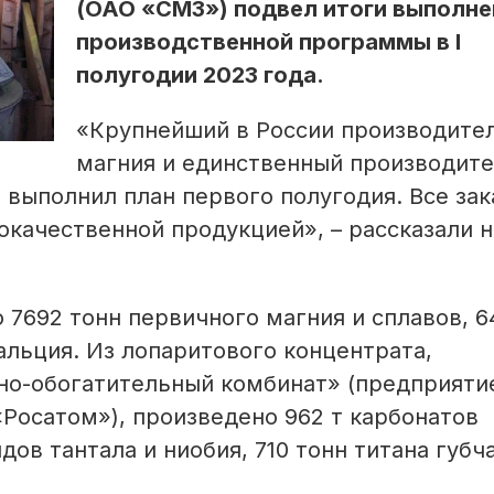
(ОАО «СМЗ») подвел итоги выполне
производственной программы в I
полугодии 2023 года.
«Крупнейший в России производите
магния и единственный производит
выполнил план первого полугодия. Все зак
окачественной продукцией», – рассказали н
 7692 тонн первичного магния и сплавов, 6
альция. Из лопаритового концентрата,
но-обогатительный комбинат» (предприяти
Росатом»), произведено 962 т карбонатов
ов тантала и ниобия, 710 тонн титана губча