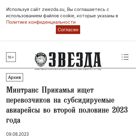
Используя сайт zwezda.su, Вы соглашаетесь с
использованием файлов cookie, которые указаны в
Политике конфиденциальности
Согласен
16+
Главные темы
80 лет Победы
Архив
Молодежная столица РФ
СВО
Минтранс Прикамья ищет
Выборы в Пермском крае
перевозчиков на субсидируемые
Социальная поддержка
авиарейсы во второй половине 2023
Инфраструктура
года
Благоустройство
09.08.2023