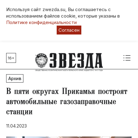
Используя сайт zwezda.su, Вы соглашаетесь с
использованием файлов cookie, которые указаны в
Политике конфиденциальности
Согласен
16+
Главные темы
80 лет Победы
Архив
Молодежная столица РФ
СВО
В пяти округах Прикамья построят
Выборы в Пермском крае
автомобильные газозаправочные
Социальная поддержка
станции
Инфраструктура
Благоустройство
11.04.2023