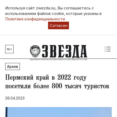
Используя сайт zwezda.su, Вы соглашаетесь с
использованием файлов cookie, которые указаны в
Политике конфиденциальности
Согласен
16+
Главные темы
80 лет Победы
Архив
Молодежная столица РФ
СВО
Пермский край в 2022 году
Выборы в Пермском крае
посетили более 800 тысяч туристов
Социальная поддержка
26.04.2023
Инфраструктура
Благоустройство