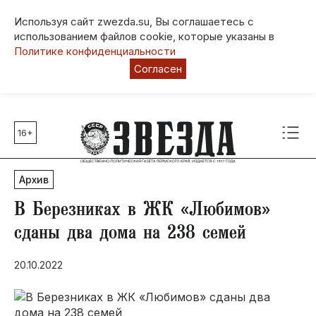
Используя сайт zwezda.su, Вы соглашаетесь с
использованием файлов cookie, которые указаны в
Политике конфиденциальности
Согласен
16+
Главные темы
80 лет Победы
Архив
Молодежная столица РФ
СВО
В Березниках в ЖК «Любимов»
Выборы в Пермском крае
сданы два дома на 238 семей
Социальная поддержка
20.10.2022
Инфраструктура
Благоустройство