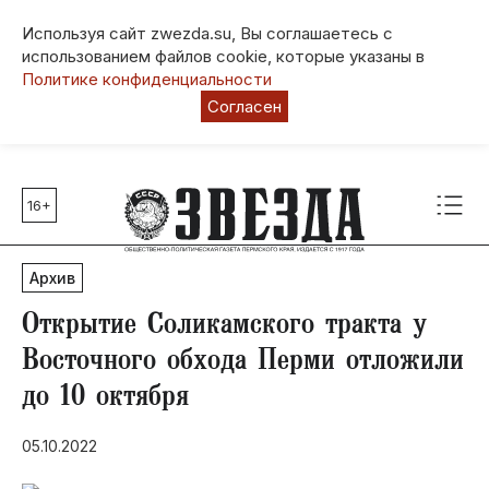
Используя сайт zwezda.su, Вы соглашаетесь с
использованием файлов cookie, которые указаны в
Политике конфиденциальности
Согласен
16+
Главные темы
80 лет Победы
Архив
Молодежная столица РФ
СВО
Открытие Соликамского тракта у
Выборы в Пермском крае
Восточного обхода Перми отложили
Социальная поддержка
до 10 октября
Инфраструктура
Благоустройство
05.10.2022