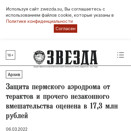
Используя сайт zwezda.su, Вы соглашаетесь с
использованием файлов cookie, которые указаны в
Политике конфиденциальности
Согласен
16+
Главные темы
80 лет Победы
Архив
Молодежная столица РФ
СВО
Защита пермского аэродрома от
Выборы в Пермском крае
терактов и прочего незаконного
Социальная поддержка
вмешательства оценена в 17,3 млн
Инфраструктура
рублей
Благоустройство
06.03.2022