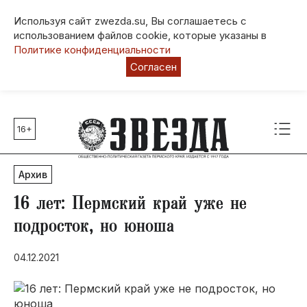
Используя сайт zwezda.su, Вы соглашаетесь с
использованием файлов cookie, которые указаны в
Политике конфиденциальности
Согласен
16+
Главные темы
80 лет Победы
Архив
Молодежная столица РФ
СВО
16 лет: Пермский край уже не
Выборы в Пермском крае
подросток, но юноша
Социальная поддержка
04.12.2021
Инфраструктура
Благоустройство