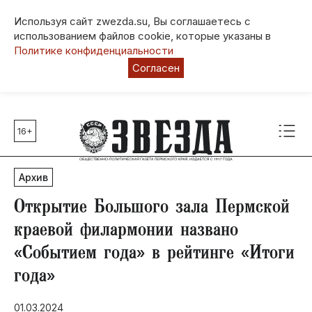
Используя сайт zwezda.su, Вы соглашаетесь с
использованием файлов cookie, которые указаны в
Политике конфиденциальности
Согласен
16+
Главные темы
80 лет Победы
Архив
Молодежная столица РФ
СВО
Открытие Большого зала Пермской
Выборы в Пермском крае
краевой филармонии названо
Социальная поддержка
«Событием года» в рейтинге «Итоги
Инфраструктура
года»
Благоустройство
01.03.2024