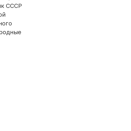
ик СССР
ой
ного
ародные