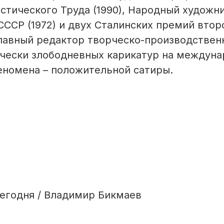
стического Труда (1990), Народный художн
СССР (1972) и двух Сталинских премий втор
– главный редактор творческо-производствен
ически злободневных карикатур на междун
еномена – положительной сатиры.
сегодня / Владимир Бикмаев