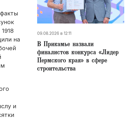
 факты
сунок
 1918
09.08.2026 в 12:11
дили на
В Прикамье назвали
абочей
финалистов конкурса «Лидер
й
Пермского края» в сфере
ом
строительства
ого
ыслу и
сятки