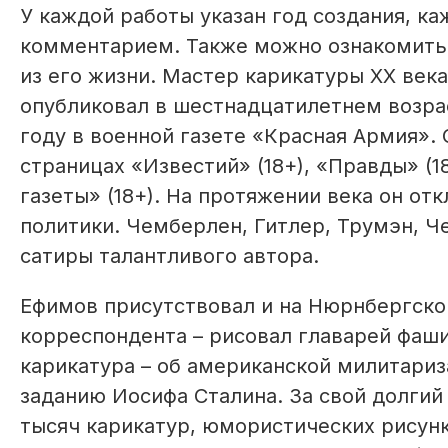
У каждой работы указан год создания, к
комментарием. Также можно ознакомитьс
из его жизни. Мастер карикатуры XX век
опубликовал в шестнадцатилетнем возрас
году в военной газете «Красная Армия». 
страницах «Извес­тий» (18+), «Правды» (1
газеты» (18+). На протяжении века он о
политики. Чемберлен, Гитлер, Трумэн, Ч
сатиры талантливого автора.
Ефимов присутствовал и на Нюрнбергско
корреспондента – рисовал главарей фаши
карикатура – об американской милитариз
заданию Иосифа Сталина. За свой долгий
тысяч карикатур, юмористических рисунк