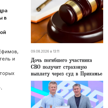
дра
ы в
ной
Ефимов,
09.08.2026 в 13:11
тель и
Дочь погибшего участника
СВО получит страховую
выплату через суд в Прикамье
оторых
.