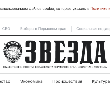
использованием файлов cookie, которые указаны в
Политике 
СВО
Выборы в Пермском крае
Социальная подд
ество
Экономика
Происшествия
Культура