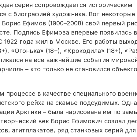
аждая серия сопровождается историческим
я с биографией художника. Вот некоторые
а Борис Ефимов (1900–2008) свой первый ри
те. Подпись Ефимова впервые появилась в
С 1922 года жил в Москве. Его работы выхо
8+), «Огонька» (18+), «Крокодила» (18+), «Р
ткликался на все важнейшие события мирово
ерчилль – кто только не становился объект
м процессе в качестве специального военн
стского рейха на скамье подсудимых. Одна
ации Арктики – была нарисована им по зам
 творческий век Борис Ефимович создал де
ов, агитплакатов, ряд станковых серий для