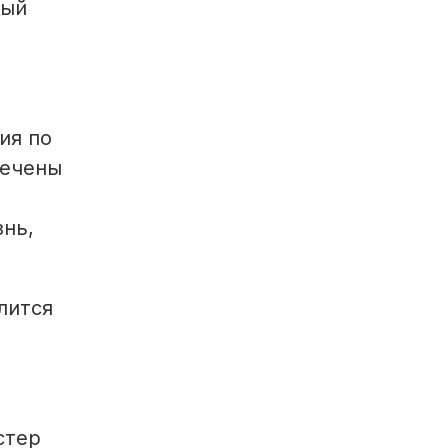
ный
ия по
мечены
знь,
лится
стер