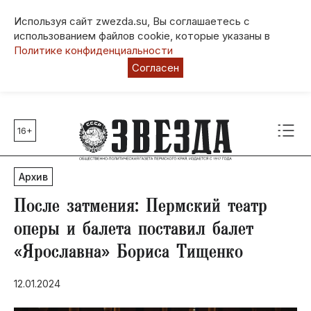
Используя сайт zwezda.su, Вы соглашаетесь с
использованием файлов cookie, которые указаны в
Политике конфиденциальности
Согласен
16+
Главные темы
80 лет Победы
Архив
Молодежная столица РФ
СВО
После затмения: Пермский театр
Выборы в Пермском крае
оперы и балета поставил балет
Социальная поддержка
«Ярославна» Бориса Тищенко
Инфраструктура
Благоустройство
12.01.2024