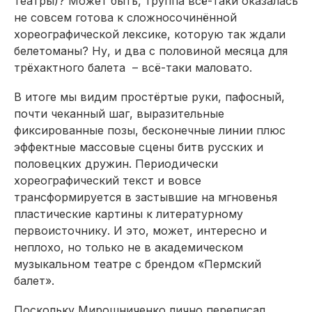
театры)? Может быть, труппа всё-таки оказалась
не совсем готова к сложносочинённой
хореографической лексике, которую так ждали
белетоманы? Ну, и два с половиной месяца для
трёхактного балета – всё-таки маловато.
В итоге мы видим простёртые руки, пафосный,
почти чеканный шаг, выразительные
фиксированные позы, бесконечные линии плюс
эффектные массовые сцены битв русских и
половецких дружин. Периодически
хореографический текст и вовсе
трансформируется в застывшие на мгновенья
пластические картины к литературному
первоисточнику. И это, может, интересно и
неплохо, но только не в академическом
музыкальном театре с брендом «Пермский
балет».
Поскольку Мирошниченко лично переписал