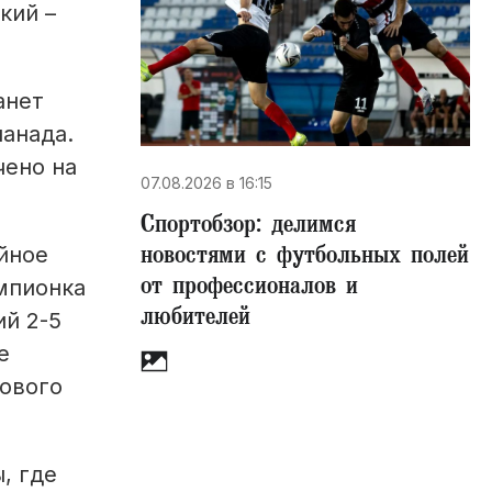
кий –
анет
анада.
чено на
07.08.2026 в 16:15
Спортобзор: делимся
новостями с футбольных полей
йное
от профессионалов и
емпионка
любителей
ий 2-5
е
сового
, где