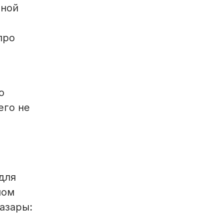
яной
про
о
его не
е
для
ном
азары: