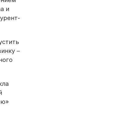
ением
a и
урент­
устить
винку –
ного
кла
й
ию»