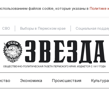
использованием файлов cookie, которые указаны в
Политике 
СВО
Выборы в Пермском крае
Социальная подд
ество
Экономика
Происшествия
Культура