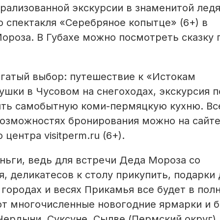
трализованной экскурсии в знаменитой лед
о спектакля «Серебряное копытце» (6+) в
ороза. В Губахе можно посмотреть сказку 
огатый выбор: путешествие к «Истокам
ушки в Чусовом на снегоходах, экскурсия п
ть самобытную коми-пермяцкую кухню. Вс
 возможностях бронирования можно на сайт
ентра visitperm.ru (6+).
ньги, ведь для встречи Деда Мороза со
, деликатесов к столу прикупить, подарки 
 городах и весях Прикамья все будет в пол
ают многочисленные новогодние ярмарки и б
Чердыни, Суксуне, Сылве (Пермский округ).