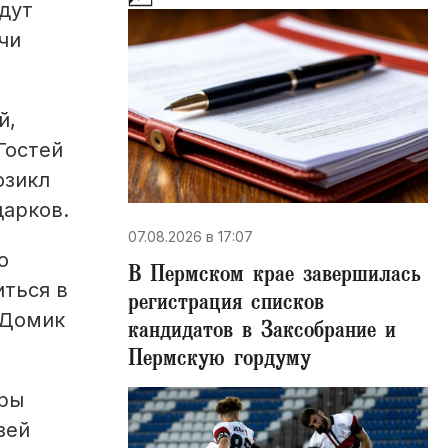
дут
чи
й,
Гостей
юзикл
дарков.
07.08.2026 в 17:07
о
В Пермском крае завершилась
иться в
регистрация списков
«Домик
кандидатов в Заксобрание и
Пермскую гордуму
оры
зей