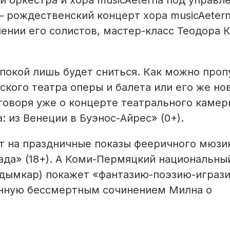
и оркестра и хора musicAeterna под управл
– рождественский концерт хора musicAetern
нии его солистов, мастер-класс Теодора К
покой лишь будет сниться. Как можно проп
кого театра оперы и балета или его же но
 говоря уже о концерте театрального камер
 из Венеции в Буэнос-Айрес» (0+).
ет на праздничные показы фееричного мюзи
ада» (18+). А Коми-Пермяцкий национальны
удымкар) покажет «фантазию-поэзию-играз
ленную бессмертным сочинением Милна о