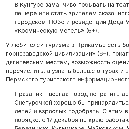
В Кунгуре заманчиво побывать на теа
пещере или стать зрителем сказочног
городском ТЮЗе и резиденции Деда М
«Космическую метель» (6+).
У любителей туризма в Прикамье есть б
горнозаводской цивилизации» (6+), покат
дягилевским местам, возможность оцени
перечислить, а узнать больше о турах и
Пермского туристского информационного ц
Праздник – всегда повод потратить де
Снегурочкой хорошо бы принарядиться
детей и взрослых подобрать. С этим в
порядке: с 17 декабря по краю работ
Березниках, Кудымкаре, Чайковском, 