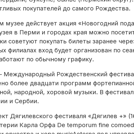
тливых покупателей до самого Рождества.
м музее действует акция «Новогодний пода
зея в Перми и городах края можно посетит
ки советуют покупать билеты заранее чере
ых филиалах вход будет организован по сеа
аботают по обычному графику.
– Международный Рождественский фестивал
ено более двадцати программ фортепианно
ной, народной, хоровой музыки. В фестива
ии и Сербии.
кт Дягилевского фестиваля «Дягилев +» (16
ерии Карла Орфа De temporum fine comoedi