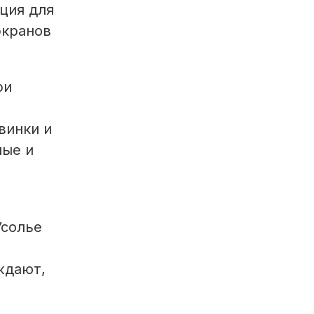
ция для
экранов
ри
винки и
ные и
Усолье
ждают,