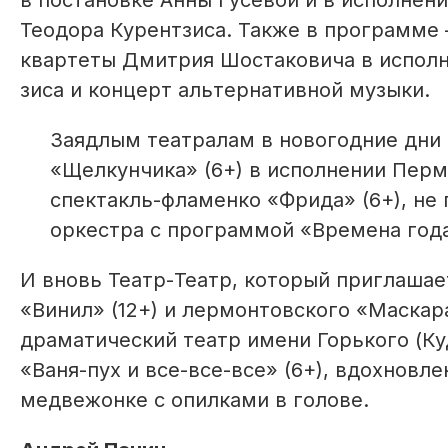
в постановке Анны Гусевой и в исполнени
Теодора Курентзиса. Также в программе 
квартеты Дмитрия Шостаковича в исполне
зиса и концерт альтернативной музыки.
Заядлым театралам в новогодние дни 
«Щелкунчика» (6+) в исполнении Пермс
спектакль-фламенко «Фрида» (6+), не
оркестра с программой «Времена года:
И вновь Театр-Театр, который приглаша
«Винил» (12+) и лермонтовского «Маскар
драматический театр имени Горького (К
«Ваня-пух и все-все-все» (6+), вдохнов
медвежонке с опилками в голове.