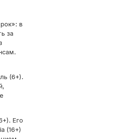
рок»: в
ь за
з
нсам.
ь (6+).
й,
ле
+). Его
a (16+)