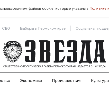
использованием файлов cookie, которые указаны в
Политике 
СВО
Выборы в Пермском крае
Социальная подд
ество
Экономика
Происшествия
Культура