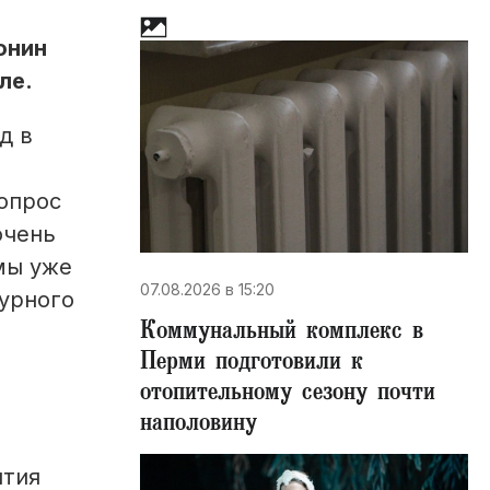
онин
ле.
д в
опрос
очень
 мы уже
07.08.2026 в 15:20
турного
Коммунальный комплекс в
Перми подготовили к
отопительному сезону почти
наполовину
ятия