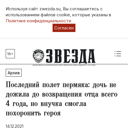
Используя сайт zwezda.su, Вы соглашаетесь с
использованием файлов cookie, которые указаны в
Политике конфиденциальности
Согласен
16+
Главные темы
80 лет Победы
Архив
Молодежная столица РФ
СВО
Последний полет пермяка: дочь не
Выборы в Пермском крае
дожила до возвращения отца всего
Социальная поддержка
4 года, но внучка смогла
Инфраструктура
похоронить героя
Благоустройство
14.12.2021