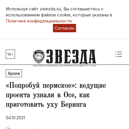
Используя сайт zwezda.su, Вы соглашаетесь с
использованием файлов cookie, которые указаны в
Политике конфиденциальности
Согласен
16+
Главные темы
80 лет Победы
Архив
Молодежная столица РФ
СВО
«Попробуй пермское»: ведущие
Выборы в Пермском крае
проекта узнали в Осе, как
Социальная поддержка
приготовить уху Беринга
Инфраструктура
Благоустройство
04.10.2021