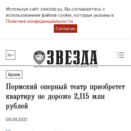
Используя сайт zwezda.su, Вы соглашаетесь с
использованием файлов cookie, которые указаны в
Политике конфиденциальности
Согласен
16+
Главные темы
80 лет Победы
Архив
Молодежная столица РФ
СВО
Пермский оперный театр приобретет
Выборы в Пермском крае
квартиру не дороже 2,115 млн
Социальная поддержка
рублей
Инфраструктура
Благоустройство
09.09.2021