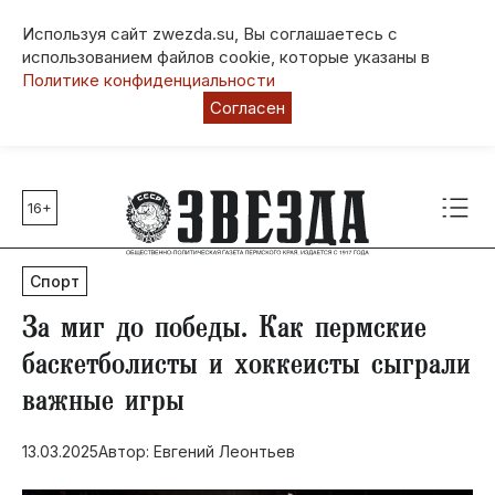
Используя сайт zwezda.su, Вы соглашаетесь с
использованием файлов cookie, которые указаны в
Политике конфиденциальности
Согласен
16+
Главные темы
80 лет Победы
Спорт
Молодежная столица РФ
СВО
За миг до победы. Как пермские
Выборы в Пермском крае
баскетболисты и хоккеисты сыграли
Социальная поддержка
важные игры
Инфраструктура
Благоустройство
13.03.2025
Автор: Евгений Леонтьев