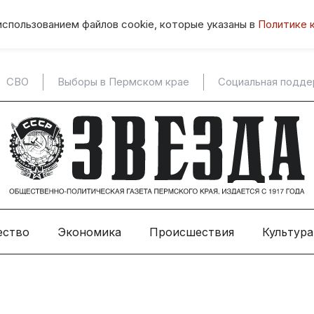
использованием файлов cookie, которые указаны в
Политике 
СВО
Выборы в Пермском крае
Социальная подд
ество
Экономика
Происшествия
Культура