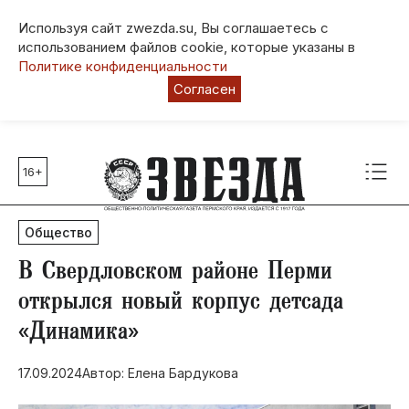
Используя сайт zwezda.su, Вы соглашаетесь с
использованием файлов cookie, которые указаны в
Политике конфиденциальности
Согласен
16+
Главные темы
80 лет Победы
Общество
Молодежная столица РФ
СВО
В Свердловском районе Перми
Выборы в Пермском крае
открылся новый корпус детсада
Социальная поддержка
«Динамика»
Инфраструктура
Благоустройство
17.09.2024
Автор: Елена Бардукова