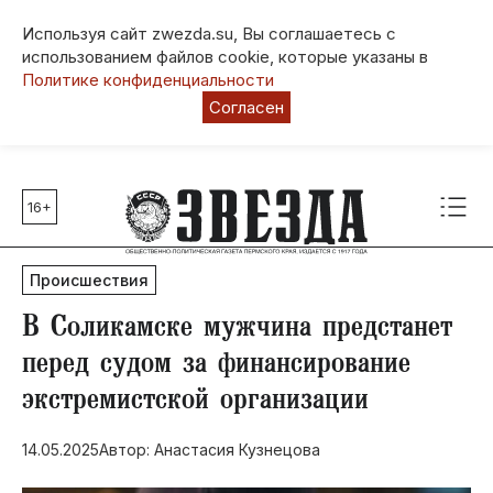
Используя сайт zwezda.su, Вы соглашаетесь с
использованием файлов cookie, которые указаны в
Политике конфиденциальности
Согласен
16+
Главные темы
80 лет Победы
Происшествия
Молодежная столица РФ
СВО
​В Соликамске мужчина предстанет
Выборы в Пермском крае
перед судом за финансирование
Социальная поддержка
экстремистской организации
Инфраструктура
Благоустройство
14.05.2025
Автор: Анастасия Кузнецова