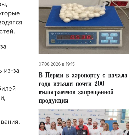
зы,
оторые
водятся
стей.
за
07.08.2026 в 19:15
 из-за
В Перми в аэропорту с начала
года изъяли почти 200
билей
килограммов запрещенной
и,
продукции
вания.