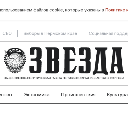
использованием файлов cookie, которые указаны в
Политике 
СВО
Выборы в Пермском крае
Социальная подд
ество
Экономика
Происшествия
Культура