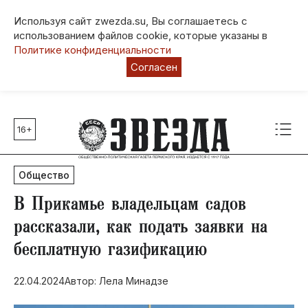
Используя сайт zwezda.su, Вы соглашаетесь с
использованием файлов cookie, которые указаны в
Политике конфиденциальности
Согласен
16+
Главные темы
80 лет Победы
Общество
Молодежная столица РФ
СВО
В Прикамье владельцам садов
Выборы в Пермском крае
рассказали, как подать заявки на
Социальная поддержка
бесплатную газификацию
Инфраструктура
Благоустройство
22.04.2024
Автор: Лела Минадзе