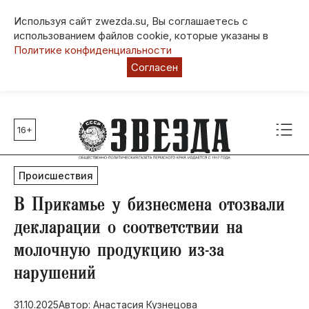
Используя сайт zwezda.su, Вы соглашаетесь с
использованием файлов cookie, которые указаны в
Политике конфиденциальности
Согласен
16+
Главные темы
80 лет Победы
Происшествия
Молодежная столица РФ
СВО
​В Прикамье у бизнесмена отозвали
Выборы в Пермском крае
декларации о соответствии на
Социальная поддержка
молочную продукцию из-за
Инфраструктура
нарушений
Благоустройство
31.10.2025
Автор: Анастасия Кузнецова