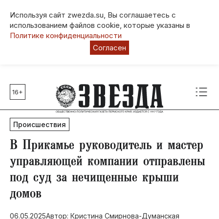
Используя сайт zwezda.su, Вы соглашаетесь с
использованием файлов cookie, которые указаны в
Политике конфиденциальности
Согласен
16+
Главные темы
80 лет Победы
Происшествия
Молодежная столица РФ
СВО
​В Прикамье руководитель и мастер
Выборы в Пермском крае
управляющей компании отправлены
Социальная поддержка
под суд за нечищенные крыши
Инфраструктура
домов
Благоустройство
06.05.2025
Автор: Кристина Смирнова-Думанская