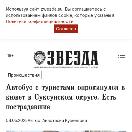
Используя сайт zwezda.su, Вы соглашаетесь с
использованием файлов cookie, которые указаны в
Политике конфиденциальности
Согласен
16+
Главные темы
80 лет Победы
Происшествия
Молодежная столица РФ
СВО
Автобус с туристами опрокинулся в
Выборы в Пермском крае
кювет в Суксунском округе. Есть
Социальная поддержка
пострадавшие
Инфраструктура
Благоустройство
04.05.2025
Автор: Анастасия Кузнецова