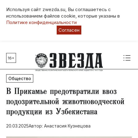
Используя сайт zwezda.su, Вы соглашаетесь с
использованием файлов cookie, которые указаны в
Политике конфиденциальности
Согласен
16+
Главные темы
80 лет Победы
Общество
Молодежная столица РФ
СВО
​В Прикамье предотвратили ввоз
Выборы в Пермском крае
подозрительной животноводческой
Социальная поддержка
продукции из Узбекистана
Инфраструктура
Благоустройство
20.03.2025
Автор: Анастасия Кузнецова