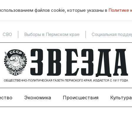
использованием файлов cookie, которые указаны в
Политике 
СВО
Выборы в Пермском крае
Социальная подд
ество
Экономика
Происшествия
Культура