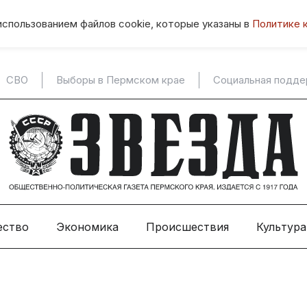
использованием файлов cookie, которые указаны в
Политике 
СВО
Выборы в Пермском крае
Социальная подд
ество
Экономика
Происшествия
Культура