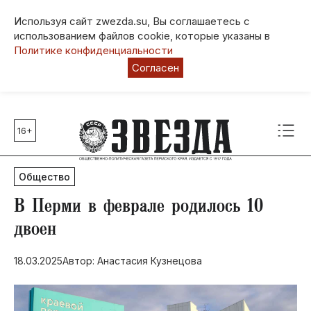
Используя сайт zwezda.su, Вы соглашаетесь с
использованием файлов cookie, которые указаны в
Политике конфиденциальности
Согласен
16+
Главные темы
80 лет Победы
Общество
Молодежная столица РФ
СВО
В Перми в феврале родилось 10
Выборы в Пермском крае
двоен
Социальная поддержка
18.03.2025
Автор: Анастасия Кузнецова
Инфраструктура
Благоустройство