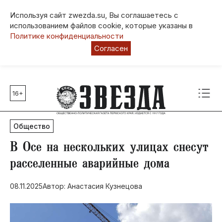
Используя сайт zwezda.su, Вы соглашаетесь с
использованием файлов cookie, которые указаны в
Политике конфиденциальности
Согласен
16+
Главные темы
80 лет Победы
Общество
Молодежная столица РФ
СВО
​В Осе на нескольких улицах снесут
Выборы в Пермском крае
расселенные аварийные дома
Социальная поддержка
08.11.2025
Автор: Анастасия Кузнецова
Инфраструктура
Благоустройство