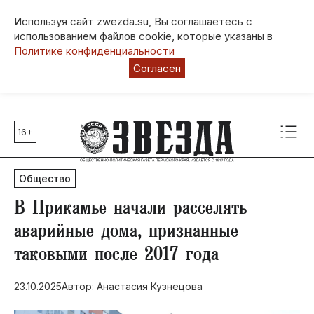
Используя сайт zwezda.su, Вы соглашаетесь с
использованием файлов cookie, которые указаны в
Политике конфиденциальности
Согласен
16+
Главные темы
80 лет Победы
Общество
Молодежная столица РФ
СВО
В Прикамье начали расселять
Выборы в Пермском крае
аварийные дома, признанные
Социальная поддержка
таковыми после 2017 года
Инфраструктура
Благоустройство
23.10.2025
Автор: Анастасия Кузнецова