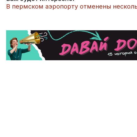
​В пермском аэропорту отменены нескол