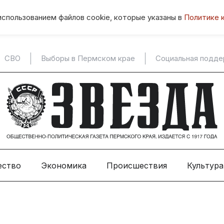
использованием файлов cookie, которые указаны в
Политике 
СВО
Выборы в Пермском крае
Социальная подд
ество
Экономика
Происшествия
Культура