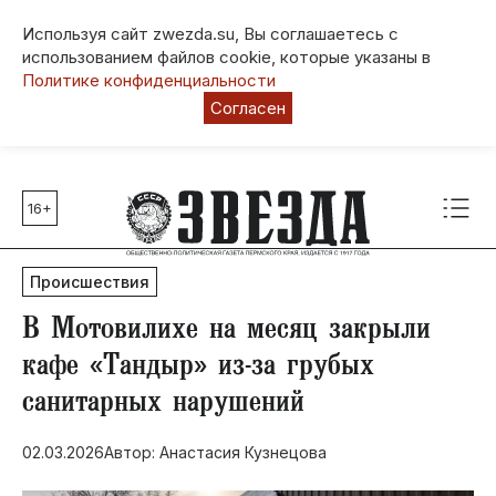
Используя сайт zwezda.su, Вы соглашаетесь с
использованием файлов cookie, которые указаны в
Политике конфиденциальности
Согласен
16+
Главные темы
80 лет Победы
Происшествия
Молодежная столица РФ
СВО
​В Мотовилихе на месяц закрыли
Выборы в Пермском крае
кафе «Тандыр» из-за грубых
Социальная поддержка
санитарных нарушений
Инфраструктура
Благоустройство
02.03.2026
Автор: Анастасия Кузнецова