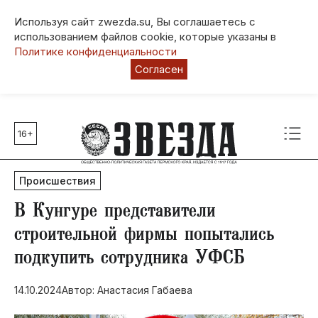
Используя сайт zwezda.su, Вы соглашаетесь с
использованием файлов cookie, которые указаны в
Политике конфиденциальности
Согласен
16+
Главные темы
80 лет Победы
Происшествия
Молодежная столица РФ
СВО
​В Кунгуре представители
Выборы в Пермском крае
строительной фирмы попытались
Социальная поддержка
подкупить сотрудника УФСБ
Инфраструктура
Благоустройство
14.10.2024
Автор: Анастасия Габаева