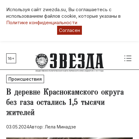
Используя сайт zwezda.su, Вы соглашаетесь с
использованием файлов cookie, которые указаны в
Политике конфиденциальности
Согласен
16+
Главные темы
80 лет Победы
Происшествия
Молодежная столица РФ
СВО
В деревне Краснокамского округа
Выборы в Пермском крае
без газа остались 1,5 тысячи
Социальная поддержка
жителей
Инфраструктура
Благоустройство
03.05.2024
Автор: Лела Минадзе