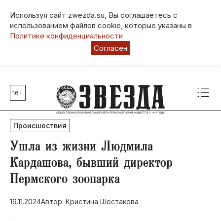
Используя сайт zwezda.su, Вы соглашаетесь с
использованием файлов cookie, которые указаны в
Политике конфиденциальности
Согласен
16+
Главные темы
80 лет Победы
Происшествия
Молодежная столица РФ
СВО
​Ушла из жизни Людмила
Выборы в Пермском крае
Кардашова, бывший директор
Социальная поддержка
Пермского зоопарка
Инфраструктура
Благоустройство
19.11.2024
Автор: Кристина Шестакова