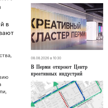
а
й в
ивают
ства,
08.08.2026 в 10:30
В Перми откроют Центр
креативных индустрий
твию
а
ли,