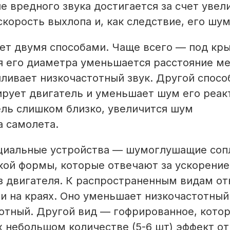
 вредного звука достигается за счет увел
корость выхлопа и, как следствие, его шум
лет двумя способами. Чаще всего — под кр
ия его диаметра уменьшается расстояние м
иливает низкочастотный звук. Другой спосо
ирует двигатель и уменьшает шум его реак
ель слишком близко, увеличится шум
а самолета.
циальные устройства — шумоглушащие сопл
кой формы, которые отвечают за ускорение
з двигателя. К распространенным видам от
и на краях. Оно уменьшает низкочастотный
отный. Другой вид — гофрированное, кото
х небольшом количестве (5-6 шт) эффект от