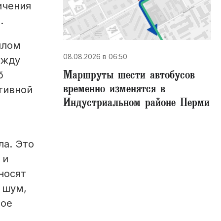
ичения
.
ылом
08.08.2026 в 06:50
ежду
Маршруты шести автобусов
б
временно изменятся в
тивной
Индустриальном районе Перми
а. Это
 и
носят
 шум,
рое