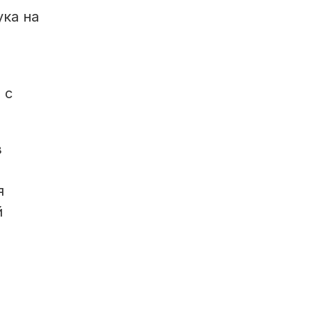
ука на
 с
в
я
й