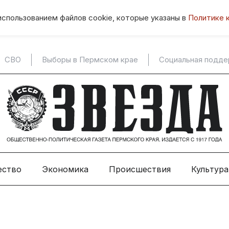
использованием файлов cookie, которые указаны в
Политике 
СВО
Выборы в Пермском крае
Социальная подд
ество
Экономика
Происшествия
Культура