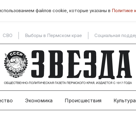
использованием файлов cookie, которые указаны в
Политике 
СВО
Выборы в Пермском крае
Социальная подд
ество
Экономика
Происшествия
Культура