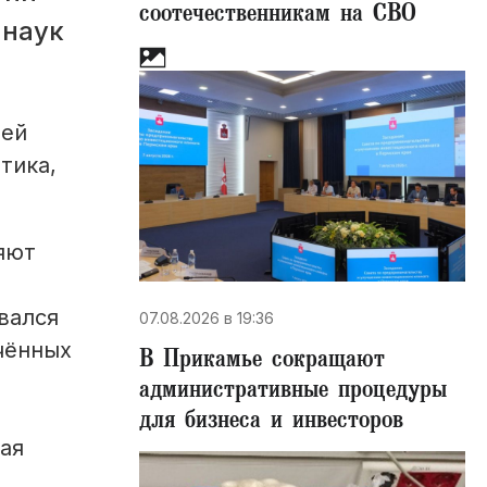
соотечественникам на СВО
 наук
лей
тика,
яют
вался
07.08.2026 в 19:36
чённых
В Прикамье сокращают
административные процедуры
для бизнеса и инвесторов
ая