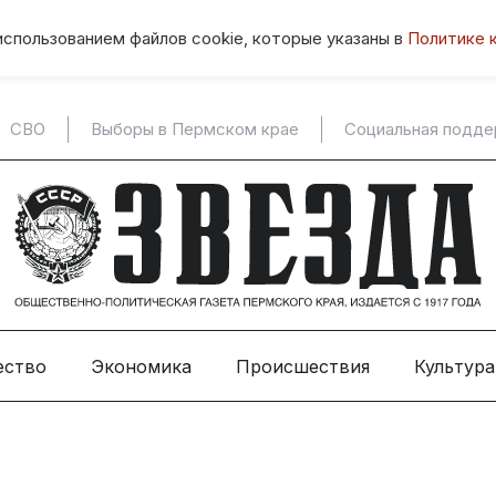
использованием файлов cookie, которые указаны в
Политике 
СВО
Выборы в Пермском крае
Социальная подд
ество
Экономика
Происшествия
Культура