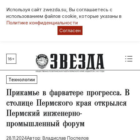
Используя сайт zwezda.su, Вы соглашаетесь с
использованием файлов cookie, которые указаны в
Политике конфиденциальности
Согласен
16+
Главные темы
80 лет Победы
Технологии
Молодежная столица РФ
СВО
Прикамье в фарватере прогресса. В
Выборы в Пермском крае
столице Пермского края открылся
Социальная поддержка
Пермский инженерно-
Инфраструктура
промышленный форум
Благоустройство
28.11.2024
Автор: Владислав Поспелов