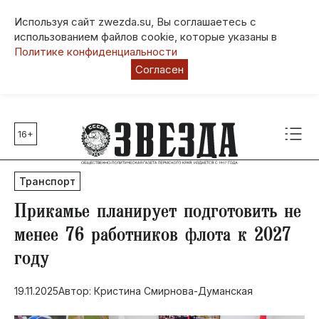
Используя сайт zwezda.su, Вы соглашаетесь с
использованием файлов cookie, которые указаны в
Политике конфиденциальности
Согласен
16+
Главные темы
80 лет Победы
Транспорт
Молодежная столица РФ
СВО
Прикамье планирует подготовить не
Выборы в Пермском крае
менее 76 работников флота к 2027
Социальная поддержка
году
Инфраструктура
Благоустройство
19.11.2025
Автор: Кристина Смирнова-Думанская