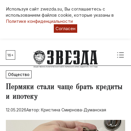
Используя сайт zwezda.su, Вы соглашаетесь с
использованием файлов cookie, которые указаны в
Политике конфиденциальности
Согласен
16+
Главные темы
80 лет Победы
Общество
Молодежная столица РФ
СВО
Пермяки стали чаще брать кредиты
Выборы в Пермском крае
и ипотеку
Социальная поддержка
12.05.2026
Автор: Кристина Смирнова-Думанская
Инфраструктура
Благоустройство