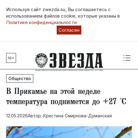
Используя сайт zwezda.su, Вы соглашаетесь с
использованием файлов cookie, которые указаны в
Политике конфиденциальности
Согласен
16+
Главные темы
80 лет Победы
Общество
Молодежная столица РФ
СВО
В Прикамье на этой неделе
Выборы в Пермском крае
температура поднимется до +27 °С
Социальная поддержка
12.05.2026
Автор: Кристина Смирнова-Думанская
Инфраструктура
Благоустройство