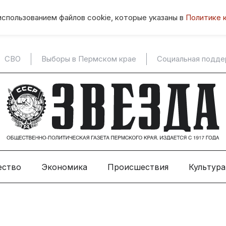
использованием файлов cookie, которые указаны в
Политике 
СВО
Выборы в Пермском крае
Социальная подд
ество
Экономика
Происшествия
Культура