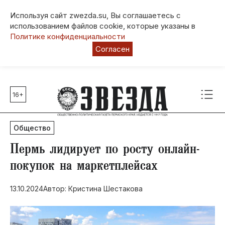
Используя сайт zwezda.su, Вы соглашаетесь с
использованием файлов cookie, которые указаны в
Политике конфиденциальности
Согласен
16+
Главные темы
80 лет Победы
Общество
Молодежная столица РФ
СВО
​Пермь лидирует по росту онлайн-
Выборы в Пермском крае
покупок на маркетплейсах
Социальная поддержка
13.10.2024
Автор: Кристина Шестакова
Инфраструктура
Благоустройство