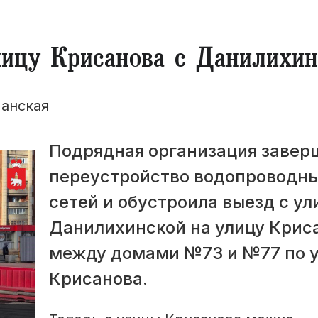
ицу Крисанова с Данилихин
анская
Подрядная организация завер
переустройство водопроводн
сетей и обустроила выезд с у
Данилихинской на улицу Крис
между домами №73 и №77 по 
Крисанова.