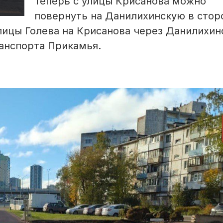
Теперь с улицы Крисанова можно
повернуть на Данилихинскую в стор
лицы Голева на Крисанова через Данилихин
анспорта Прикамья.