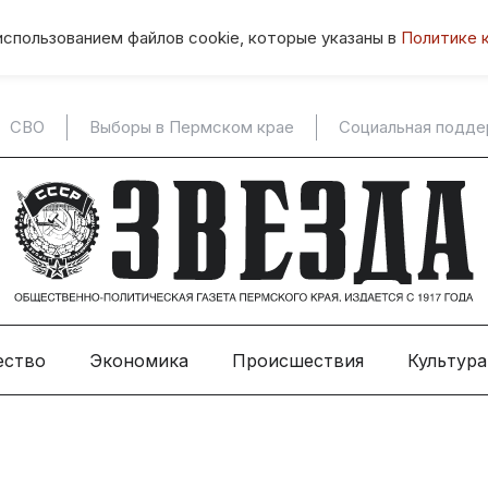
использованием файлов cookie, которые указаны в
Политике 
СВО
Выборы в Пермском крае
Социальная подд
ество
Экономика
Происшествия
Культура