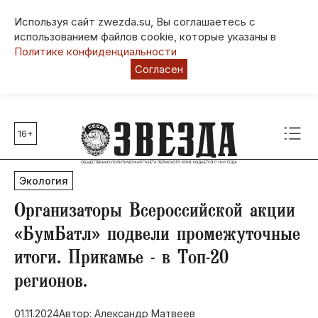
Используя сайт zwezda.su, Вы соглашаетесь с
использованием файлов cookie, которые указаны в
Политике конфиденциальности
Согласен
16+
Главные темы
80 лет Победы
Экология
Молодежная столица РФ
СВО
Организаторы Всероссийской акции
Выборы в Пермском крае
«БумБатл» подвели промежуточные
Социальная поддержка
итоги. Прикамье - в Топ-20
Инфраструктура
регионов.
Благоустройство
01.11.2024
Автор: Александр Матвеев